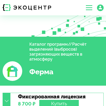
Каталог программ
//
Расчёт
выделений (выбросов)
загрязняющих веществ в
атмосферу
Ферма
Фиксированная лицензия
Купить
8 700 ₽