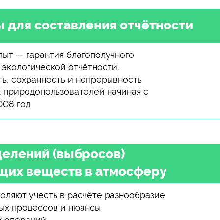
 для составления отчётности
пыт — гарантия благополучного
 экологической отчётности.
ь, сохранность и непрерывность
х природопользователей начиная с
008 год
делений (выбросов)
щих веществ в атмосферу
оляют учесть в расчёте разнообразие
ых процессов и нюансы
х операций