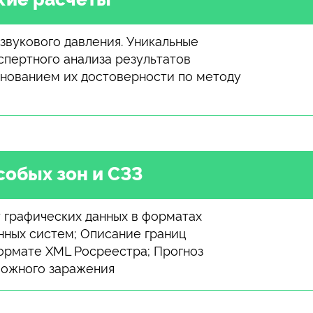
звукового давления. Уникальные
спертного анализа результатов
снованием их достоверности по методу
собых зон и СЗЗ
 графических данных в форматах
ных систем; Описание границ
ормате XML Росреестра; Прогноз
ожного заражения