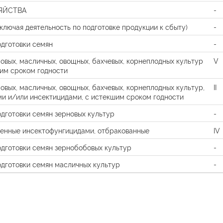
ЯЙСТВА
-
ключая деятельность по подготовке продукции к сбыту)
-
одготовки семян
-
овых, масличных, овощных, бахчевых, корнеплодных культур
V
им сроком годности
овых, масличных, овощных, бахчевых, корнеплодных культур,
II
и и/или инсектицидами, с истекшим сроком годности
дготовки семян зерновых культур
-
ленные инсектофунгицидами, отбракованные
IV
одготовки семян зернобобовых культур
-
одготовки семян масличных культур
-