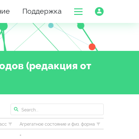
ние
Поддержка
дов (редакция от
асс
Агрегатное состояние и физ. форма
-